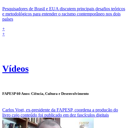
Pesquisadores de Brasil e EUA discutem principais desafios teóricos
e metodológicos para entender o racismo contemporâneo nos dois
países
+
+
Vídeos
FAPESP 60 Anos: Ciência, Cultura e Desenvolvimento
Carlos Vogt, ex-presidente da FAPESP, coordena a produção do
livro cujo conteúdo foi publicado em dez fascículos digitais