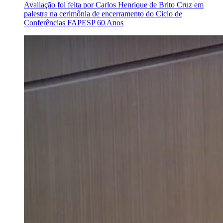
Avaliação foi feita por Carlos Henrique de Brito Cruz em
palestra na cerimônia de encerramento do Ciclo de
Conferências FAPESP 60 Anos